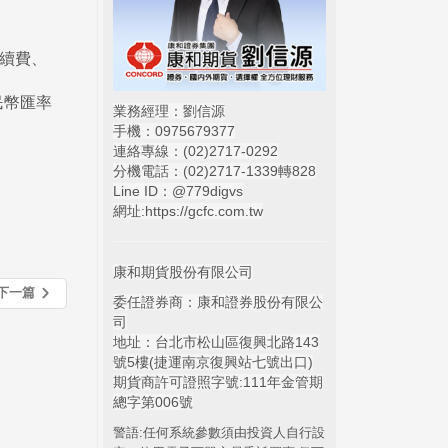
手續費、
民幣匯率
業務經理：劉信源
手機：0975679377
連絡專線：(02)
2717-0292
分機電話：(02)2717-1339轉828
Line ID：@779digvs
網址:
https://gcfc.com.tw
康和期貨股份有限公司
下一篇
委任證券商：康和證券股份有限公
司
地址：台北市松山區復興北路143
號5樓(捷運南京復興站七號出口)
期貨商許可證照字號:111年金管期
總字第006號
警語:任何系統參數須由投資人自行設