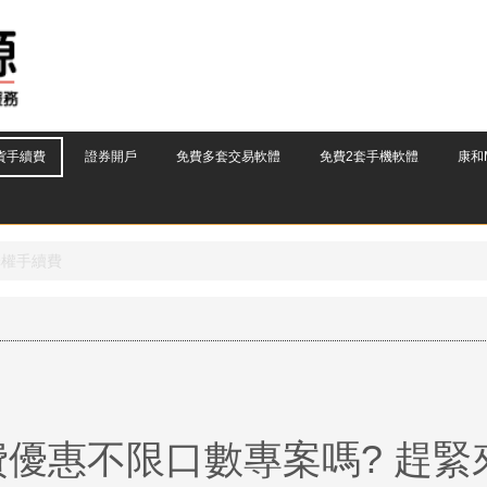
貨手續費
證券開戶
免費多套交易軟體
免費2套手機軟體
康和M
擇權手續費
優惠不限口數專案嗎? 趕緊