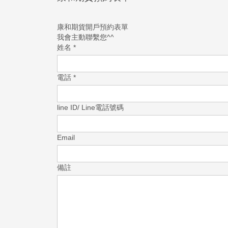
康和期貨開戶預約表單
我會主動聯繫您^^
姓名
*
電話
*
line ID/ Line電話號碼
Email
備註