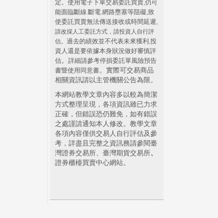
定。使用電子下單交易委託買賣
仍可
,
能面臨斷線
斷電
網路壅塞等阻礙
致
.
.
,
使委託買賣無法傳送接收或時間延遲
,
請改採人工委託方式，請投資人自行評
過去的績效並不代表未來獲利
投
估。
,
資人還是要依據本身狀況做好審慎評
。
估
詳細請參考停損委託單風險預告
。實際可交易商品
書暨使用同意書
相關資訊請以主管機關公告為限。
本網站教學文章內容多以較為簡潔
方式整理呈現，各項資訊雖已力求
正確，但錯誤恐仍難免，如有錯誤
之處謹請通知本人修改。教學文章
各項內容僅供交易人自行評估及參
考，詳盡且完整之資訊務請參閱臺
灣證券交易所、臺灣期貨交易所
、
證券櫃檯買賣中心網站。