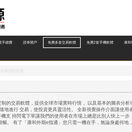
貨手續費
證券開戶
免費多套交易軟體
免費2套手機軟體
康和M
外期貨E指通
定制的交易軟體，提供全球市場實時行情，
以及基本的圖表分析
時隨地進行
交易，使投資更具靈活性。
全新視覺操作介面讓使用
手機支
持閃電下單讓我們的使用者在市場上總是比別人快上一步
順暢。
有了「康和外期e指通」您只需一機在手，無論身處何地