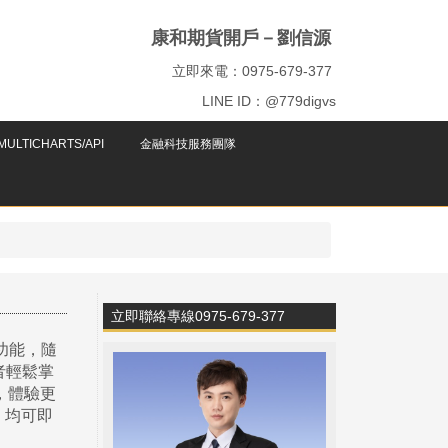
康和期貨開戶－劉信源
立即來電：0975-679-377
LINE ID：@779digvs
ULTICHARTS/API
金融科技服務團隊
立即聯絡專線0975-679-377
功能，隨
者輕鬆掌
，體驗更
，均可即