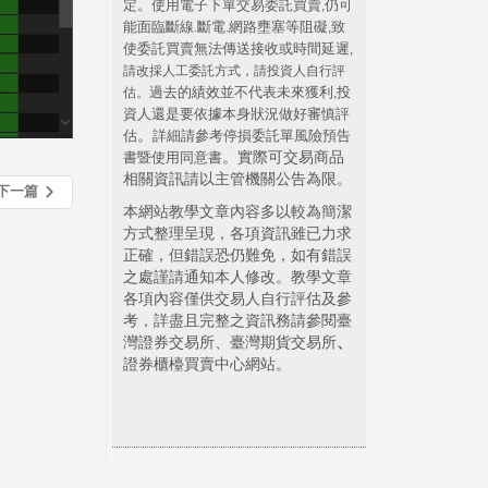
定。使用電子下單交易委託買賣
仍可
,
能面臨斷線
斷電
網路壅塞等阻礙
致
.
.
,
使委託買賣無法傳送接收或時間延遲
,
請改採人工委託方式，請投資人自行評
過去的績效並不代表未來獲利
投
估。
,
資人還是要依據本身狀況做好審慎評
。
估
詳細請參考停損委託單風險預告
。實際可交易商品
書暨使用同意書
相關資訊請以主管機關公告為限。
下一篇
本網站教學文章內容多以較為簡潔
方式整理呈現，各項資訊雖已力求
正確，但錯誤恐仍難免，如有錯誤
之處謹請通知本人修改。教學文章
各項內容僅供交易人自行評估及參
考，詳盡且完整之資訊務請參閱臺
灣證券交易所、臺灣期貨交易所
、
證券櫃檯買賣中心網站。