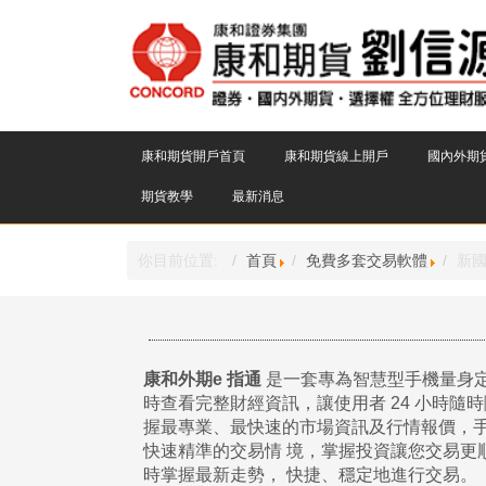
康和期貨開戶首頁
康和期貨線上開戶
國內外期
期貨教學
最新消息
你目前位置:
首頁
免費多套交易軟體
新國
康和外期e 指通
是一套專為智慧型手機量身
時查看完整財經資訊，讓使用者 24 小時隨
握最專業、最快速的市場資訊及行情報價，
快速精準的交易情
境，掌握投資讓您交易更
時掌握最新走勢，
快捷、穩定地進行交易。