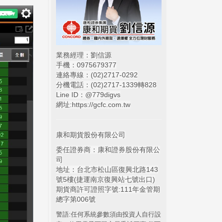
業務經理：劉信源
手機：0975679377
連絡專線：(02)
2717-0292
分機電話：(02)2717-1339轉828
Line ID：@779digvs
網址:
https://gcfc.com.tw
康和期貨股份有限公司
委任證券商：康和證券股份有限公
司
地址：台北市松山區復興北路143
號5樓(捷運南京復興站七號出口)
期貨商許可證照字號:111年金管期
總字第006號
警語:任何系統參數須由投資人自行設