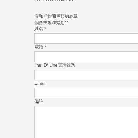
康和期貨開戶預約表單
我會主動聯繫您^^
姓名
*
電話
*
line ID/ Line電話號碼
Email
備註