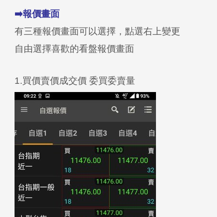
➡️報價畫面
有三種報價畫面可以選擇，點選右上變更
自由選擇喜歡的看盤報價畫面
1.買價賣價成交價 委買委賣量