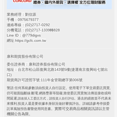
業務經理：劉信源
手機：0975679377
連絡專線：(02)
2717-0292
分機電話：(02)2717-1339轉828
Line ID：@779digvs
網址:
https://gcfc.com.tw
康和期貨股份有限公司
委任證券商：康和證券股份有限公司
地址：台北市松山區復興北路143號5樓(捷運南京復興站七號出
口)
期貨商許可證照字號:111年金管期總字第006號
警語:任何系統參數須由投資人自行設定。使用電子下單交易委託買賣
,
仍可能面臨斷線
斷電
網路壅塞等阻礙
致使委託買賣無法傳送接收或時
.
.
,
間延遲
過去的績效並不代表未
,
請改採人工委託方式，請投資人自行評估。
。
來獲利
投資人還是要依據本身狀況做好審慎評估
詳細請參考停損委
,
。實際可交易商品相關資訊請以主管
託單風險預告書暨使用同意書
機關公告為限。