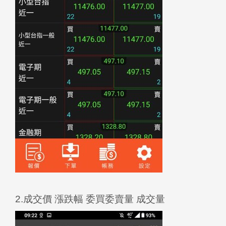
2.成交價 漲跌幅 委買委賣量 成交量