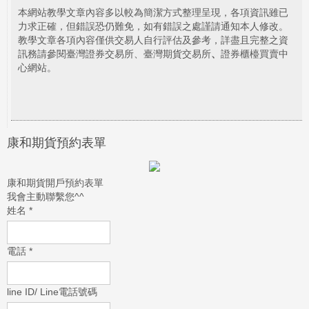
本網站教學文章內容多以較為簡潔方式整理呈現，各項資訊雖已
力求正確，但錯誤恐仍難免，如有錯誤之處謹請通知本人修改。
教學文章各項內容僅供交易人自行評估及參考，詳盡且完整之資
訊務請參閱臺灣證券交易所、臺灣期貨交易所
、
證券櫃檯買賣中
心網站。
康和期貨預約表單
康和期貨開戶預約表單
我會主動聯繫您^^
姓名
*
電話
*
line ID/ Line電話號碼