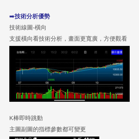
➡️
技術分析優勢
技術線圖-橫向
支援橫向看技術分析，畫面更寬廣，方便觀看
K棒即時跳動
主圖副圖的指標參數都可變更