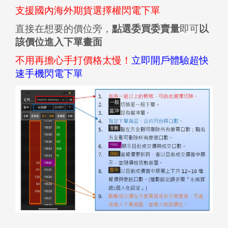
支援國內海外期貨選擇權閃電下單
直接在想要的價位旁，
點選委買委賣量
即可
以
該價位進入下單畫面
不用再擔心手打價格太慢！
立即開戶體驗超快
速手機閃電下單