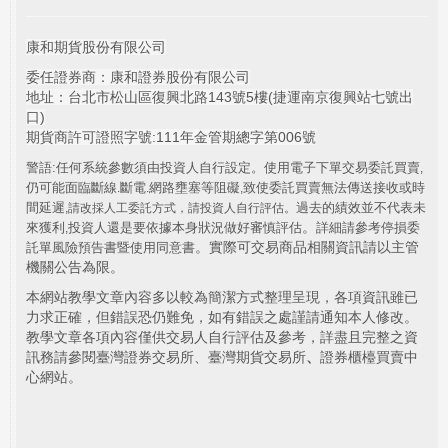
康和期貨股份有限公司
委任證券商：康和證券股份有限公司
地址：台北市松山區復興北路143號5樓(捷運南京復興站七號出
口)
期貨商許可證照字號:111年金管期總字第006號
警語:任何系統參數須由投資人自行設定。使用電子下單交易委託買賣
,
仍可能面臨斷線
斷電
網路壅塞等阻礙
致使委託買賣無法傳送接收或時
.
.
,
間延遲
過去的績效並不代表未
,
請改採人工委託方式，請投資人自行評估。
。
來獲利
投資人還是要依據本身狀況做好審慎評估
詳細請參考停損委
,
。實際可交易商品相關資訊請以主管
託單風險預告書暨使用同意書
機關公告為限。
本網站教學文章內容多以較為簡潔方式整理呈現，各項資訊雖已
力求正確，但錯誤恐仍難免，如有錯誤之處謹請通知本人修改。
教學文章各項內容僅供交易人自行評估及參考，詳盡且完整之資
訊務請參閱臺灣證券交易所、臺灣期貨交易所
、
證券櫃檯買賣中
心網站。