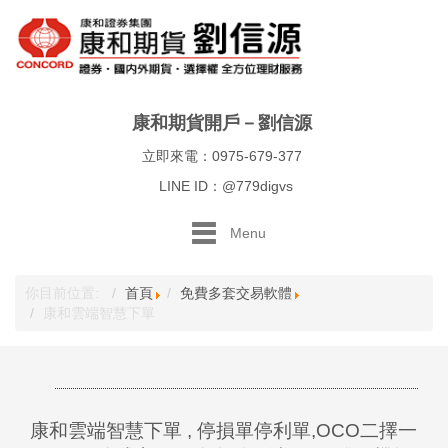
康和期貨開戶－劉信源
立即來電：0975-679-377
LINE ID：@779digvs
Menu
你目前位置:
首頁
免費多套交易軟體
康和雲端智慧下單
康和雲端智慧下單 , 停損單停利單,OCO二擇一