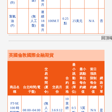
盤)
個
(B)
月
連
製氣
(無
續
0.25
油
人工
18
100M.T
25美元
N/A
否
點
(P)
盤)
個
月
回頂
英國倫敦國際金融期貨
最
交
小
最小
當日
易
跳
跳動
漲跌
時
合
動
單位
限制
網
間
約
點
每合
每合
路
商品名
台北時間(電
(夏
交易月
規
(單
約總
約總
下
稱
子盤)
令)
份
格
位)
值
值
單
10
FT-SE
(無
英
100 時
人
鎊
0.5
5英
08:00~04:00
3.6.9.12
N/A
是