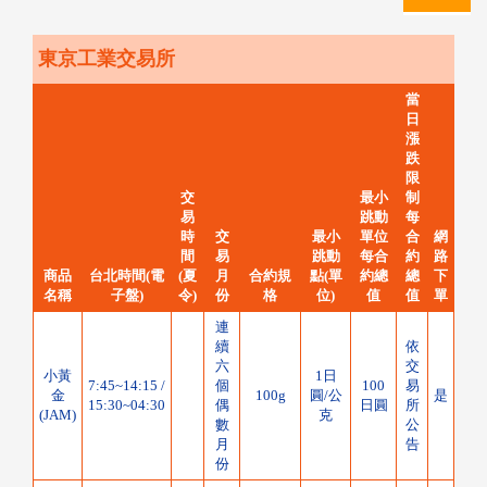
東京工業交易所
當
日
漲
跌
限
交
最小
制
易
跳動
每
時
交
最小
單位
合
網
間
易
跳動
每合
約
路
商品
台北時間(電
(夏
月
合約規
點(單
約總
總
下
名稱
子盤)
令)
份
格
位)
值
值
單
連
續
依
六
交
小黃
1日
7:45~14:15 /
個
100
易
金
100g
圓/公
是
15:30~04:30
偶
日圓
所
(JAM)
克
數
公
月
告
份