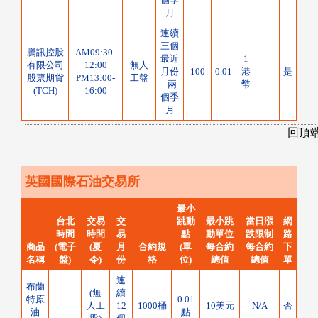
月
連續
三個
騰訊控股
AM09:30-
最近
1
有限公司
12:00
無人
月份
100
0.01
港
是
股票期貨
PM13:00-
工盤
+兩
幣
(TCH)
16:00
個季
月
回頂
英國國際石油交易所
最小
台北
交易
交
跳動
最小跳
當日漲
網
時間
時間
易
點
動單位
跌限制
路
商品
(電子
(夏
月
合約規
(單
每合約
每合約
下
名稱
盤)
令)
份
格
位)
總值
總值
單
連
布蘭
(無
續
特原
0.01
人工
12
1000桶
10美元
N/A
否
油
點