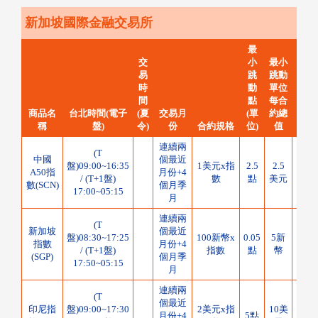
新加坡國際金融交易所
最
交
小
最小
易
跳
跳動
時
動
單位
間
點
每合
當日
商品名
台北時間(電子
(夏
交易月
(單
約總
制每
稱
盤)
令)
份
合約規格
位)
值
連續兩
(T
中國
個最近
盤)09:00~16:35
1美元x指
2.5
2.5
A50指
月份+4
10
/ (T+1盤)
數
點
美元
數(SCN)
個月季
17:00~05:15
月
連續兩
(T
新加坡
個最近
盤)08:30~17:25
100新幣x
0.05
5新
指數
月份+4
/ (T+1盤)
指數
點
幣
(SGP)
個月季
17:50~05:15
月
連續兩
(T
個最近
印尼指
盤)09:00~17:30
2美元x指
10美
月份+4
5點