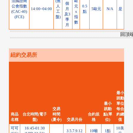
法國證商
(無
歐
個
公會指數
人
元
0.5
14:00~04:00
月
5歐元
N/A
是
(CAC-40)
工
x
點
及3
(FCE)
盤)
指
季
數
月
回頂
紐約交易所
最小
跳動
最小
單位
交易
跳動
每合
商品
台北時間(電子
時間
合約規
點(單
約總
名稱
盤)
(夏令)
交易月份
格
位)
值
可可
16:45-01:30
10美
3.5.7.9.12
10噸
1點
N/