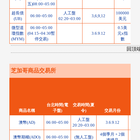
五)08:00~05:00
超長債
人工盤
100000
1/3
06:00~05:00
3,6,9,12
(UB)
02:20~03:00
美元
點
微型道
06:00~05:00
0.5美
瓊指數
(04:15~04:30暫
3.6.9.12
元x指
1
(MYM)
停交易)
數
回頂
芝加哥商品交易所
台北時間(電
交易時間(夏
商品名稱
子盤)
令)
交易月份
合約
人工盤
1000
澳幣(AD)
06:00~05:00
3.6.9.12
20:20~03:00
4個季月 + 2個
1000
澳幣期權(ADO)
06:00~05:00
(無人工盤)
連續月