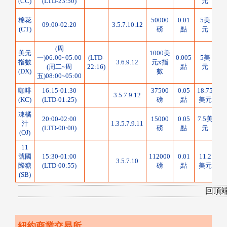
(CC)
(LTD-23:50)
元
3-
棉花
50000
0.01
5美
09:00-02:20
3.5.7.10.12
(CT)
磅
點
元
(周
美元
1000美
一)06:00~05:00
(LTD-
0.005
5美
指數
3.6.9.12
元x指
N/
(周二~周
22:16)
點
元
(DX)
數
五)08:00~05:00
咖啡
16:15-01:30
37500
0.05
18.75
3.5.7.9.12
N/
(KC)
(LTD-01:25)
磅
點
美元
凍橘
1
20:00-02:00
15000
0.05
7.5美
汁
1.3.5.7.9.11
(LTD-00:00)
磅
點
元
(OJ)
11
號國
15:30-01:00
112000
0.01
11.2
3.5.7.10
N/
際糖
(LTD-00:55)
磅
點
美元
(SB)
回頂
紐約商業交易所