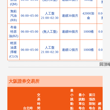
點
(QM)
無鉛
人工盤
42000加
0.0001
汽油
06:00~05:00
連續36個月
21:00~02:30
侖
點
(RB)
布侖
特原
06:00~05:00
(無人工盤)
連續96個月
1000桶
0.01點
油(BZ)
輕原
油選
人工盤
06:00~05:00
連續12個月
1000桶
0.01點
擇權
21:00~02:30
(CLO)
回頂
大阪證券交易所
最
交
小
最小
當日
易
跳
跳動
漲跌
時
動
單位
限制
網
台北時
間
點
每合
每合
路