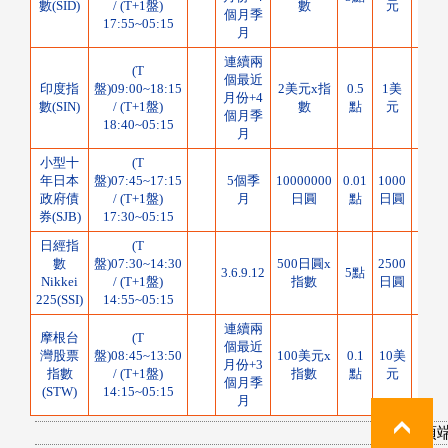
數(SID)
/ (T+1盤)
數
元
個月季
17:55~05:15
月
連續兩
(T
個最近
印度指
盤)09:00~18:15
2美元x指
0.5
1美
月份+4
10%
數(SIN)
/ (T+1盤)
數
點
元
個月季
18:40~05:15
月
小型十
(T
年日本
盤)07:45~17:15
5個季
10000000
0.01
1000
政府債
/ (T+1盤)
月
日圓
點
日圓
券(SJB)
17:30~05:15
日經指
(T
數
盤)07:30~14:30
500日圓x
2500
3.6.9.12
5點
7.5
Nikkei
/ (T+1盤)
指數
日圓
225(SSI)
14:55~05:15
連續兩
摩根台
(T
個最近
灣股票
盤)08:45~13:50
100美元x
0.1
10美
月份+3
10
指數
/ (T+1盤)
指數
點
元
個月季
(STW)
14:15~05:15
月
回頂