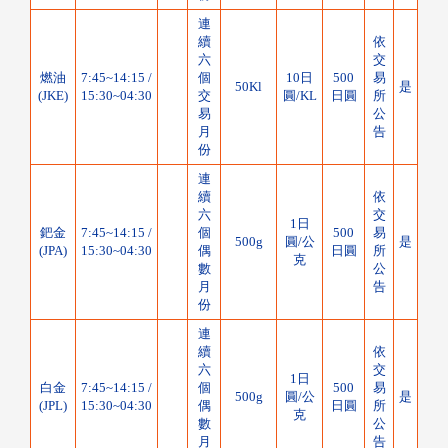
連
續
依
六
交
燃油
7:45~14:15 /
個
10日
500
易
50Kl
是
(JKE)
15:30~04:30
交
圓/KL
日圓
所
易
公
月
告
份
連
續
依
六
交
1日
鈀金
7:45~14:15 /
個
500
易
500g
圓/公
是
(JPA)
15:30~04:30
偶
日圓
所
克
數
公
月
告
份
連
續
依
六
交
1日
白金
7:45~14:15 /
個
500
易
500g
圓/公
是
(JPL)
15:30~04:30
偶
日圓
所
克
數
公
月
告