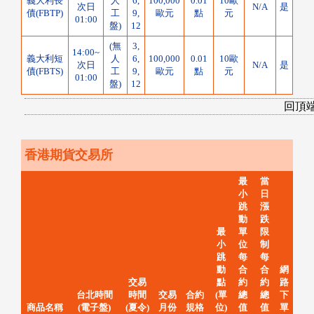
義大利長
人
6,
100,000
0.01
10歐
次日
N/A
是
債(FBTP)
工
9,
歐元
點
元
01:00
盤)
12
(無
3,
14:00~
義大利短
人
6,
100,000
0.01
10歐
次日
N/A
是
債(FBTS)
工
9,
歐元
點
元
01:00
盤)
12
回頂
香港期貨交易所
最
當
小
日
跳
漲
動
跌
最
單
限
小
位
制
跳
每
每
動
合
合
網
交易
點
約
約
路
台北時間
時間
交易
合約
(單
總
總
下
商品名稱
(電子盤)
(夏令)
月份
規格
位)
值
值
單