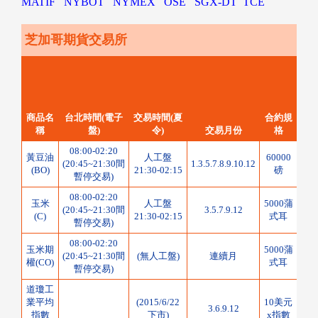
MATIF
NYBOT
NYMEX
OSE
SGX-DT
TCE
芝加哥期貨交易所
最
跳
商品名
台北時間(電子
交易時間(夏
合約規
點(
稱
盤)
令)
交易月份
格
位
08:00-02:20
黃豆油
人工盤
60000
0.0
(20:45~21:30間
1.3.5.7.8.9.10.12
(BO)
21:30-02:15
磅
點
暫停交易)
08:00-02:20
玉米
人工盤
5000蒲
(20:45~21:30間
3.5.7.9.12
1/4
(C)
21:30-02:15
式耳
暫停交易)
08:00-02:20
玉米期
5000蒲
(20:45~21:30間
(無人工盤)
連續月
1/8
權(CO)
式耳
暫停交易)
道瓊工
業平均
(2015/6/22
10美元
3.6.9.12
1
指數
下市)
x指數