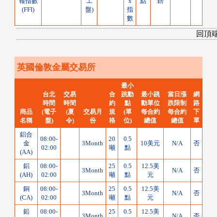
報指數
工
x
點
鎊
(FFI)
盤)
指
數
回頂
英國倫敦金屬交易所
最小
台北
交易
合
跳動
最小跳
當日漲
網
時間
時間
約
點
動單位
跌限制
路
商品
(電子
(夏
交易月
規
(單
每合約
每合約
下
名稱
盤)
令)
份
格
位)
總值
總值
單
鋁合
08:00-
20
0.5
金
3Month
10美元
N/A
否
02:00
噸
點
(AA)
鋁
08:00-
25
0.5
12.5美
3Month
N/A
否
(AH)
02:00
噸
點
元
銅
08:00-
25
0.5
12.5美
3Month
N/A
否
(CA)
02:00
噸
點
元
鉛
08:00-
25
0.5
12.5美
3Month
N/A
否