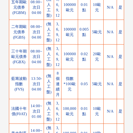
五年期歐
08:00~
人
6,
100000
0.01
10歐
元債券
次日
N/A
是
工
9,
歐元
點
元
(FGBM)
04:00
盤)
12
(無
3,
二年期歐
08:00~
人
6,
100000
0.005
元債券
次日
5歐元
N/A
是
工
9,
歐元
點
(FGBS)
04:00
盤)
12
(無
3,
三十年期
08:00~
人
6,
100000
0.02
20歐
歐元債券
次日
N/A
是
工
9,
歐元
點
元
(FGBX)
04:00
盤)
12
8
(無
藍籌波動
13:50-
個
指數
人
指數
次日
連
*100歐
0.05
5歐元
N/A
是
工
(FVS)
04:00
續
元
盤)
月
(無
3,
14:00~
法國十年
人
6,
100,000
0.01
10歐
次日
N/A
是
債(F0AT)
工
9,
歐元
點
元
01:00
盤)
12
(無
3,
14:00~