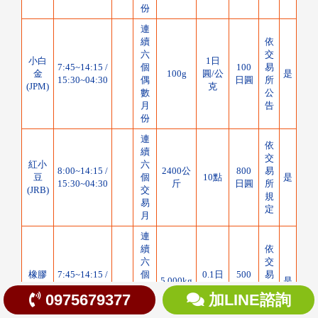
份
連
續
依
六
交
小白
1日
7:45~14:15 /
個
100
易
金
100g
圓/公
是
15:30~04:30
偶
日圓
所
(JPM)
克
數
公
月
告
份
連
依
續
交
紅小
六
8:00~14:15 /
2400公
800
易
豆
個
10點
是
15:30~04:30
斤
日圓
所
(JRB)
交
規
易
定
月
連
續
依
六
交
橡膠
7:45~14:15 /
個
0.1日
500
易
5,000kg
是
(JRU)
15:30~18:00
交
圓/KG
日圓
所
0975679377
加LINE諮詢
易
公
月
告