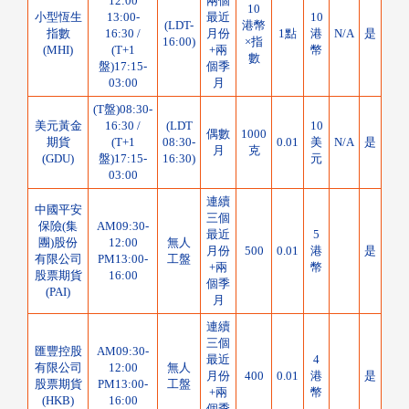
12:00
兩個
10
小型恆生
13:00-
最近
10
(LDT-
港幣
指數
16:30 /
月份
1點
港
N/A
是
16:00)
×指
(MHI)
(T+1
+兩
幣
數
盤)17:15-
個季
03:00
月
(T盤)08:30-
美元黃金
16:30 /
(LDT
10
偶數
1000
期貨
(T+1
08:30-
0.01
美
N/A
是
月
克
(GDU)
盤)17:15-
16:30)
元
03:00
連續
中國平安
三個
保險(集
AM09:30-
最近
5
團)股份
12:00
無人
月份
500
0.01
港
是
有限公司
PM13:00-
工盤
+兩
幣
股票期貨
16:00
個季
(PAI)
月
連續
三個
匯豐控股
AM09:30-
最近
4
有限公司
12:00
無人
月份
400
0.01
港
是
股票期貨
PM13:00-
工盤
+兩
幣
(HKB)
16:00
個季