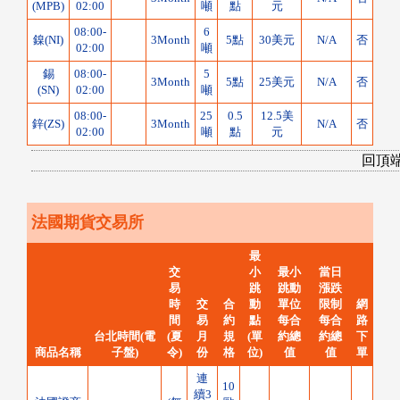
(MPB)
02:00
噸
點
元
08:00-
6
鎳(NI)
3Month
5點
30美元
N/A
否
02:00
噸
錫
08:00-
5
3Month
5點
25美元
N/A
否
(SN)
02:00
噸
08:00-
25
0.5
12.5美
鋅(ZS)
3Month
N/A
否
02:00
噸
點
元
回頂
法國期貨交易所
最
交
小
最小
當日
易
跳
跳動
漲跌
時
交
合
動
單位
限制
網
間
易
約
點
每合
每合
路
台北時間(電
(夏
月
規
(單
約總
約總
下
商品名稱
子盤)
令)
份
格
位)
值
值
單
連
10
續3