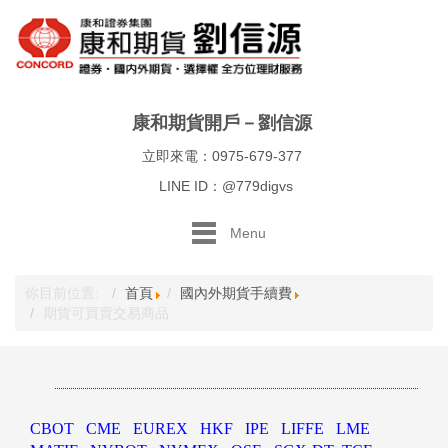
康和期貨開戶－劉信源
立即來電：0975-679-377
LINE ID：@779digvs
Menu
你目前位置:
首頁
國內外期貨手續費
期貨可買賣交易商品
CBOT
CME
EUREX
HKF
IPE
LIFFE
LME