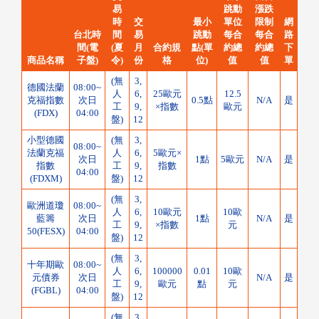
易
跳動
漲跌
時
交
最小
單位
限制
網
台北時
間
易
跳動
每合
每合
路
間(電
(夏
月
合約規
點(單
約總
約總
下
商品名稱
子盤)
令)
份
格
位)
值
值
單
(無
3,
德國法蘭
08:00~
人
6,
25歐元
12.5
克福指數
次日
0.5點
N/A
是
工
9,
×指數
歐元
(FDX)
04:00
盤)
12
小型德國
(無
3,
08:00~
法蘭克福
人
6,
5歐元×
次日
1點
5歐元
N/A
是
指數
工
9,
指數
04:00
(FDXM)
盤)
12
(無
3,
歐洲道瓊
08:00~
人
6,
10歐元
10歐
藍籌
次日
1點
N/A
是
工
9,
×指數
元
50(FESX)
04:00
盤)
12
(無
3,
十年期歐
08:00~
人
6,
100000
0.01
10歐
元債券
次日
N/A
是
工
9,
歐元
點
元
(FGBL)
04:00
盤)
12
(無
3,