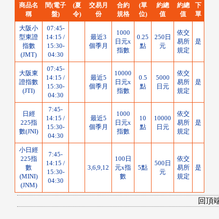
商品名
間(電子
(夏
交易月
合約
(單
約總
約總
下
稱
盤)
令)
份
規格
位)
值
值
單
大阪小
07:45-
1000
依交
型東證
14:15 /
最近3
0.25
250日
日元x
易所
是
指數
15:30-
個季月
點
元
指數
規定
(JMT)
04:30
07:45-
大阪東
10000
依交
14:15 /
最近5
0.5
5000
證指數
日元x
易所
是
15:30-
個季月
點
日元
(JTI)
指數
規定
04:30
7:45-
日經
1000
依交
14:15 /
最近5
10
10000
225指
日元x
易所
是
15:30-
個季月
點
日元
數(JNI)
指數
規定
04:30
小日經
7:45-
225指
100日
依交
14:15 /
500日
數
3,6,9,12
元x指
5點
易所
是
15:30-
元
(MINI)
數
規定
04:30
(JNM)
回頂