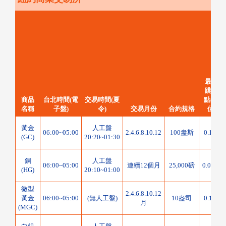
最小
跳動
商品
台北時間(電
交易時間(夏
點(單
名稱
子盤)
令)
交易月份
合約規格
位)
黃金
人工盤
06:00~05:00
2.4.6.8.10.12
100盎斯
0.1點
(GC)
20:20~01:30
銅
人工盤
06:00~05:00
連續12個月
25,000磅
0.05點
(HG)
20:10~01:00
微型
2.4.6.8.10.12
黃金
06:00~05:00
(無人工盤)
10盎司
0.1點
月
(MGC)