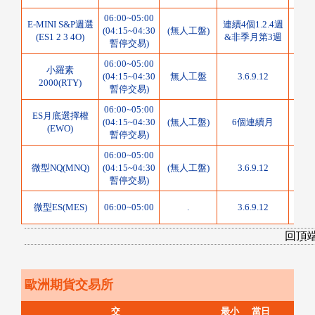
06:00~05:00
E-MINI S&P週選
連續4個1.2.4週
50
(04:15~04:30
(無人工盤)
(ES1 2 3 4O)
&非季月第3週
指
暫停交易)
06:00~05:00
小羅素
50
(04:15~04:30
無人工盤
3.6.9.12
2000(RTY)
指
暫停交易)
06:00~05:00
ES月底選擇權
50
(04:15~04:30
(無人工盤)
6個連續月
(EWO)
指
暫停交易)
06:00~05:00
2美
微型NQ(MNQ)
(04:15~04:30
(無人工盤)
3.6.9.12
暫停交易)
5美
微型ES(MES)
06:00~05:00
.
3.6.9.12
回頂
歐洲期貨交易所
交
最小
當日