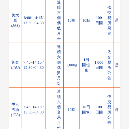
連
續
依
六
交
美大
8:00~14:15/
個
100
易
豆
10噸
10點
是
15:30~04:30
偶
日圓
所
(JAS)
數
規
月
定
份
連
續
依
六
交
1日
黃金
7:45~14:15 /
個
1,000
易
1,000g
圓/公
是
(JAU)
15:30~04:30
偶
日圓
所
克
數
公
月
告
份
連
續
依
六
交
中京
7:45~14:15 /
個
10日
100
易
汽油
10Kl
是
15:30~04:30
交
圓/Kl
日圓
所
(JCA)
易
公
月
告
份