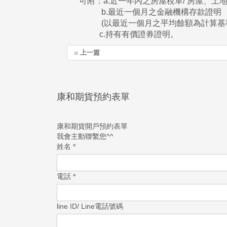
可附：a.近一年內之房屋稅單/ 房屋、土
b.最近一個月之金融機構存款證明
(以最近一個月之平均餘額為計算基準
c.持有有價證券證明。
上一篇
康和期貨預約表單
康和期貨開戶預約表單
我會主動聯繫您^^
姓名
*
電話
*
line ID/ Line電話號碼