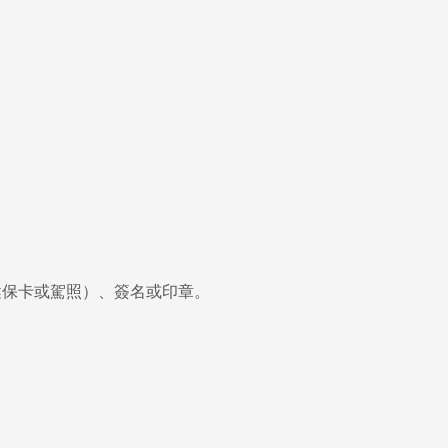
健保卡或駕照）、
簽名或印章
。