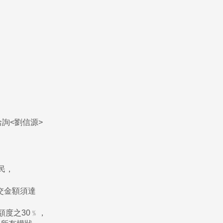
洽詢
<
劉信源
>
民，
成交金額須達
額度之30﹪，