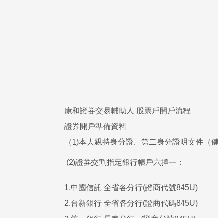
康和證券交易輔助人 股票戶開戶流程
證券開戶準備資料
（1)本人親持身分證、第二身分證明文件（
(2)證券交割指定銀行帳戶六擇一：
1.中國信託 全省各分行(證商代號845U)
2.台新銀行 全省各分行(證商代碼845U)