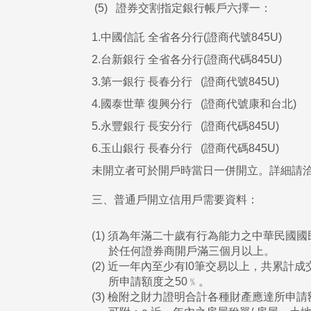
(5) 證券交割指定銀行帳戶六擇一：
1.中國信託 全省各分行(證商代號845U)
2.台新銀行 全省各分行(證商代碼845U)
3.第一銀行 長春分行 (證商代號845U)
4.國泰世華 復興分行 (證商代號康和台北)
5.永豐銀行 長安分行 (證商代碼845U)
6.玉山銀行 長春分行 (證商代碼845U)
未開立者可於開戶時當日一併開立。詳細請
三、普通戶開立信用戶需要資料：
(1) 須為年滿二十歲有行為能力之中華民國國
於任何證券商開戶滿三個月以上。
(2) 近一年內至少有l0筆交易以上，共累計
所申請額度之50﹪。
(3) 檢附之財力證明合計各種財產應達所申請