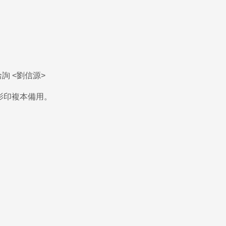
詢 <劉信源
>
影印複本備用。