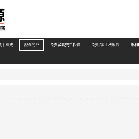
貨手續費
證券開戶
免費多套交易軟體
免費2套手機軟體
康和M