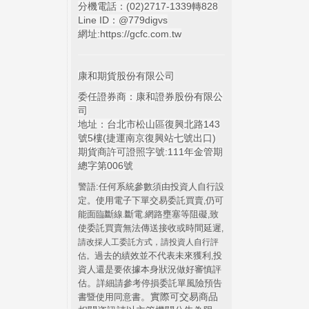
分機電話：(02)2717-1339轉828
Line ID：@779digvs
網址:
https://gcfc.com.tw
康和期貨股份有限公司
委任證券商：康和證券股份有限公
司
地址：台北市松山區復興北路143
號5樓(捷運南京復興站七號出口)
期貨商許可證照字號:111年金管期
總字第006號
警語:任何系統參數須由投資人自行設
定。使用電子下單交易委託買賣
仍可
,
能面臨斷線
斷電
網路壅塞等阻礙
致
.
.
,
使委託買賣無法傳送接收或時間延遲
,
請改採人工委託方式，請投資人自行評
過去的績效並不代表未來獲利
投
估。
,
資人還是要依據本身狀況做好審慎評
。
估
詳細請參考停損委託單風險預告
。實際可交易商品
書暨使用同意書