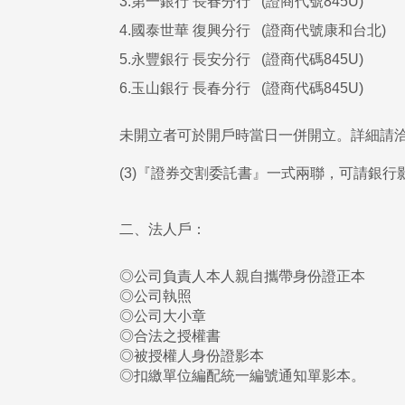
3.第一銀行 長春分行 (證商代號845U)
4.國泰世華 復興分行 (證商代號康和台北)
5.永豐銀行 長安分行 (證商代碼845U)
6.玉山銀行 長春分行 (證商代碼845U)
未開立者可於開戶時當日一併開立。詳細請洽
(3)『證券交割委託書』一式兩聯，可請銀行
二、法人戶：
◎公司負責人本人親自攜帶身份證正本
◎公司執照
◎公司大小章
◎合法之授權書
◎被授權人身份證影本
◎扣繳單位編配統一編號通知單影本。