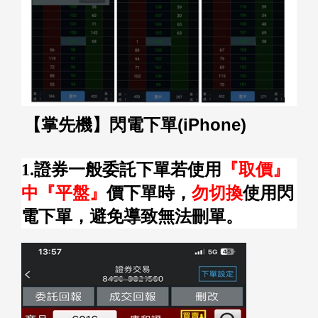
【
掌先機
】
閃電下單
(iPhone)
1.證券一般委託下單若使用
『取價』
中『平盤』
價下單時，
勿切換
使用閃
電下單，避免導致無法刪單。