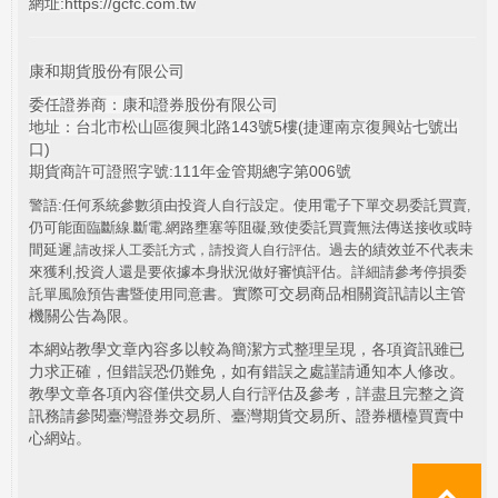
網址:
https://gcfc.com.tw
康和期貨股份有限公司
委任證券商：康和證券股份有限公司
地址：台北市松山區復興北路143號5樓(捷運南京復興站七號出
口)
期貨商許可證照字號:111年金管期總字第006號
警語:任何系統參數須由投資人自行設定。使用電子下單交易委託買賣
,
仍可能面臨斷線
斷電
網路壅塞等阻礙
致使委託買賣無法傳送接收或時
.
.
,
間延遲
過去的績效並不代表未
,
請改採人工委託方式，請投資人自行評估。
。
來獲利
投資人還是要依據本身狀況做好審慎評估
詳細請參考停損委
,
。實際可交易商品相關資訊請以主管
託單風險預告書暨使用同意書
機關公告為限。
本網站教學文章內容多以較為簡潔方式整理呈現，各項資訊雖已
力求正確，但錯誤恐仍難免，如有錯誤之處謹請通知本人修改。
教學文章各項內容僅供交易人自行評估及參考，詳盡且完整之資
訊務請參閱臺灣證券交易所、臺灣期貨交易所
、
證券櫃檯買賣中
心網站。