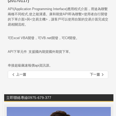
(20170117)
API(Application Programming Interface)
應用程式介面，用途為聯繫
兩種不同程式
,
使之能溝通。康和期貨
API
即為聯繫
<
使用者自行開發
的下單介面
>
與
<
交易主機
>，讓客戶可以使用自製的交易介面完成交
易相關流程。
可
Excel VBA
開發，可
VB.net
開發，可
C#開發。
API
下單元件 支援國內期貨國外期貨下單。
串接超級飆速報價
api資訊源。
上一篇
下一篇
立即聯絡專線0975-679-377