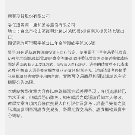
康和期貨股份有限公司
委任證券商：康和證券股份有限公司
地址：台北市松山區復興北路143號5樓(捷運南京復興站七號出
口)
期貨商許可證照字號:111年金管期總字第006號
警語:任何系統參數須由投資人自行設定。使用電子下單交易委託買賣
,
仍可能面臨斷線
斷電
網路壅塞等阻礙
致使委託買賣無法傳送接收或時
.
.
,
間延遲
過去的績效並不代表未
,
請改採人工委託方式，請投資人自行評估。
。
來獲利
投資人還是要依據本身狀況做好審慎評估
詳細請參考停損委
,
。實際可交易商品相關資訊請以主管
託單風險預告書暨使用同意書
機關公告為限。
本網站教學文章內容多以較為簡潔方式整理呈現，各項資訊雖已
力求正確，但錯誤恐仍難免，如有錯誤之處謹請通知本人修改。
教學文章各項內容僅供交易人自行評估及參考，詳盡且完整之資
訊務請參閱臺灣證券交易所、臺灣期貨交易所
、
證券櫃檯買賣中
心網站。