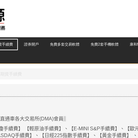
貨手續費
證券開戶
免費多套交易軟體
免費2套手機軟體
康和M
外期貨手續費
直通車各大交易所
(DMA)
會員
瓊手續費】
【輕原油手續費】
、
【
E-MINI S&P
手續費】、【歐
NASDAQ
手續費】、【日經
225
指數
手續費】、【黃金手續費】
、