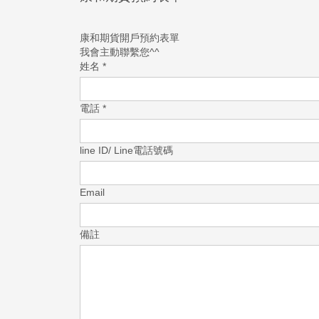
康和期貨開戶預約表單
我會主動聯繫您^^
姓名
*
電話
*
line ID/ Line電話號碼
Email
備註