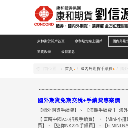
康和期貨開戶首頁
康和期貨線上開戶
國內外期
期貨教學
最新消息
你目前位置:
首頁
國內外期貨手續費
國
國外期貨免期交稅
+
手續費專案價
【國外期貨手續費】、
【海期
手續費
】
海外
【
富時中國
A50
指數手續費
】
、
【
Mini-
小道
費】、【迷你
NK225
手續費】、【
E-MINI 