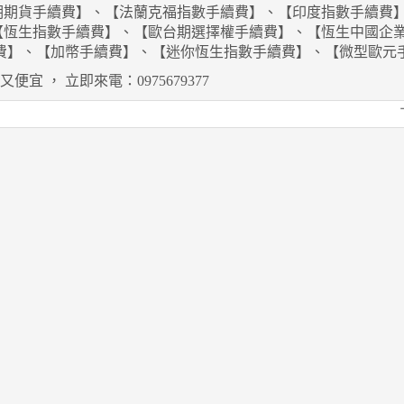
期期貨手續費】、【法蘭克福指數手續費】、【印度指數手續費
【恆生指數手續費】、【歐台期選擇權手續費】、【恆生中國企
費】、【加幣手續費】、【迷你恆生指數手續費】、【微型歐元
又便宜
，
立即來電：0975679377