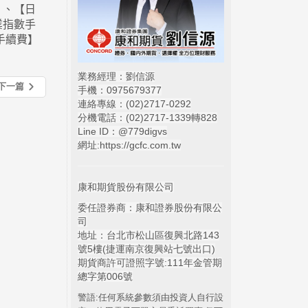
】、【日
業指數手
手續費】
業務經理：劉信源
下一篇
手機：0975679377
連絡專線：(02)
2717-0292
分機電話：(02)2717-1339轉828
Line ID：@779digvs
網址:
https://gcfc.com.tw
康和期貨股份有限公司
委任證券商：康和證券股份有限公
司
地址：台北市松山區復興北路143
號5樓(捷運南京復興站七號出口)
期貨商許可證照字號:111年金管期
總字第006號
警語:任何系統參數須由投資人自行設