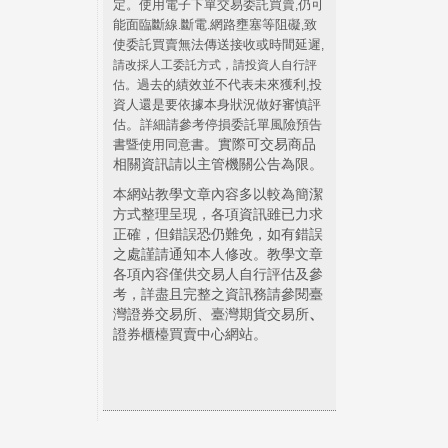
定。使用電子下單交易委託買賣
仍可
,
能面臨斷線
斷電
網路壅塞等阻礙
致
.
.
,
使委託買賣無法傳送接收或時間延遲
,
請改採人工委託方式，請投資人自行評
過去的績效並不代表未來獲利
投
估。
,
資人還是要依據本身狀況做好審慎評
。
估
詳細請參考停損委託單風險預告
。實際可交易商品
書暨使用同意書
相關資訊請以主管機關公告為限。
本網站教學文章內容多以較為簡潔
方式整理呈現，各項資訊雖已力求
正確，但錯誤恐仍難免，如有錯誤
之處謹請通知本人修改。教學文章
各項內容僅供交易人自行評估及參
考，詳盡且完整之資訊務請參閱臺
灣證券交易所、臺灣期貨交易所
、
證券櫃檯買賣中心網站。