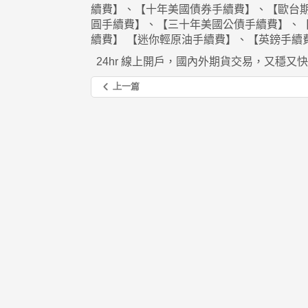
續費】、【十年美國債券手續費】、【歐台
圓手續費】、【三十年美國公債手續費】、
續費】
【迷你輕原油手續費】、【英鎊手續
24hr
線上開戶，國內外期貨交易，又穩又快
上一篇