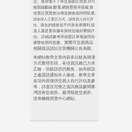
定。使用電子下單交易委託買賣
仍可
,
能面臨斷線
斷電
網路壅塞等阻礙
致
.
.
,
使委託買賣無法傳送接收或時間延遲
,
請改採人工委託方式，請投資人自行評
過去的績效並不代表未來獲利
投
估。
,
資人還是要依據本身狀況做好審慎評
。
估
詳細請參考停損委託單風險預告
。實際可交易商品
書暨使用同意書
相關資訊請以主管機關公告為限。
本網站教學文章內容多以較為簡潔
方式整理呈現，各項資訊雖已力求
正確，但錯誤恐仍難免，如有錯誤
之處謹請通知本人修改。教學文章
各項內容僅供交易人自行評估及參
考，詳盡且完整之資訊務請參閱臺
灣證券交易所、臺灣期貨交易所
、
證券櫃檯買賣中心網站。