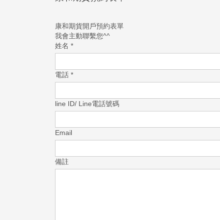
康和期貨開戶預約表單
我會主動聯繫您^^
姓名
*
電話
*
line ID/ Line電話號碼
Email
備註