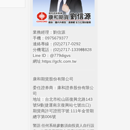
業務經理：劉信源
手機：0975679377
連絡專線：(02)
2717-0292
分機電話：(02)2717-1339轉828
Line ID：@779digvs
網址:
https://gcfc.com.tw
康和期貨股份有限公司
委任證券商：康和證券股份有限公
司
地址：台北市松山區復興北路143
號5樓(捷運南京復興站七號出口)
期貨商許可證照字號:111年金管期
總字第006號
警語:任何系統參數須由投資人自行設