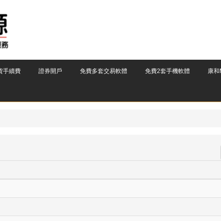
貨手續費
證券開戶
免費多套交易軟體
免費2套手機軟體
康和M