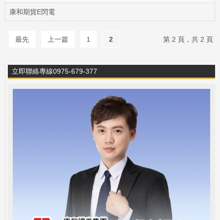
康和期貨E閃電
最先
上一篇
1
2
第 2 頁，共 2 頁
立即聯絡專線0975-679-377