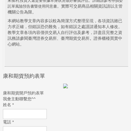
。
來獲利
投資人還是要依據本身狀況做好審慎評估
詳細請參考停損委
,
。實際可交易商品相關資訊請以主管
託單風險預告書暨使用同意書
機關公告為限。
本網站教學文章內容多以較為簡潔方式整理呈現，各項資訊雖已
力求正確，但錯誤恐仍難免，如有錯誤之處謹請通知本人修改。
教學文章各項內容僅供交易人自行評估及參考，詳盡且完整之資
訊務請參閱臺灣證券交易所、臺灣期貨交易所
、
證券櫃檯買賣中
心網站。
康和期貨預約表單
康和期貨開戶預約表單
我會主動聯繫您^^
姓名
*
電話
*