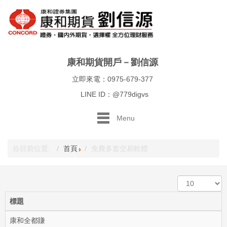
康和期貨開戶－劉信源
立即來電：0975-679-377
LINE ID：@779digvs
Menu
你目前位置:
首頁
免費多套交易軟體
顯
示
數
標題
目
康和全都賺