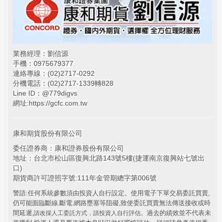
業務經理：劉信源
手機：0975679377
連絡專線：(02)
2717-0292
分機電話：(02)2717-1339轉828
Line ID：@779digvs
網址:
https://gcfc.com.tw
康和期貨股份有限公司
委任證券商：康和證券股份有限公司
地址：台北市松山區復興北路143號5樓(捷運南京復興站七號出
口)
期貨商許可證照字號:111年金管期總字第006號
警語:任何系統參數須由投資人自行設定。使用電子下單交易委託買賣
,
仍可能面臨斷線
斷電
網路壅塞等阻礙
致使委託買賣無法傳送接收或時
.
.
,
間延遲
過去的績效並不代表未
,
請改採人工委託方式，請投資人自行評估。